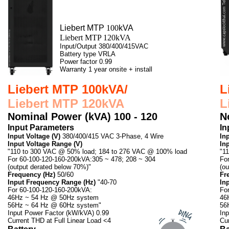
Liebert MTP
100
kVA
Liebert MTP 120kVA
Input/Output 380/400/415VAC
Battery type VRLA
Power factor 0.99
Warranty 1 year onsite + install
Liebert MTP 100kVA/
L
Liebert MTP 120kVA
L
Nominal Power (kVA) 100 - 120
N
Input Parameters
In
Input Voltage (V)
380/400/415 VAC 3-Phase, 4 Wire
In
Input Voltage Range (V)
In
"110 to 300 VAC @ 50% load; 184 to 276 VAC @ 100% load
"1
For 60-100-120-160-200kVA:305 ~ 478; 208 ~ 304
Fo
(output derated below 70%)"
(o
Frequency (Hz)
50/60
Fr
Input Frequency Range (Hz)
"40-70
In
For 60-100-120-160-200kVA:
Fo
46Hz ~ 54 Hz @ 50Hz system
46
56Hz ~ 64 Hz @ 60Hz system"
56
Input Power Factor (kW/kVA) 0.99
In
Current THD at Full Linear Load <4
Cur