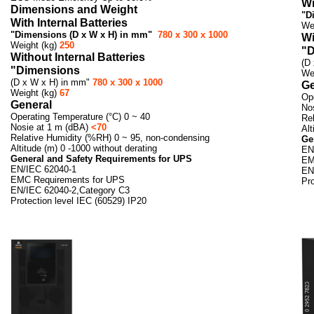
Wi
Dimensions and Weight
"D
With Internal Batteries
We
"Dimensions (D x W x H) in mm"
780 x 300 x 1000
Wi
Weight (kg)
250
"D
Without Internal Batteries
(D
"Dimensions
We
(D x W x H) in mm"
780 x 300 x 1000
Ge
Weight (kg)
67
Op
General
No
Operating Temperature (°C) 0 ~ 40
Re
Nosie at 1 m (dBA)
<70
Alt
Relative Humidity (%RH) 0 ~ 95, non-condensing
Ge
Altitude (m) 0 -1000 without derating
EN
General and Safety Requirements for UPS
EM
EN/IEC 62040-1
EN
EMC Requirements for UPS
Pro
EN/IEC 62040-2,Category C3
Protection level IEC (60529) IP20