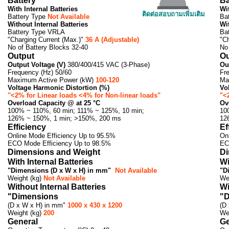
Battery
Ba
With Internal Batteries
Wit
ติดต่อสอบถามเพิ่มเติม
Battery Type
Not Available
Ba
Without Internal Batteries
Wi
Battery Type VRLA
Ba
"Charging Current (Max.)"
36 A (Adjustable)
"C
No of Battery Blocks 32-40
No
Output
Ou
Output Voltage (V)
380/400/415 VAC (3-Phase)
Ou
Frequency (Hz) 50/60
Fr
Maximum Active Power (kW)
100-120
Ma
Voltage Harmonic Distortion (%)
Vo
"<2% for Linear loads <4% for Non-linear loads"
"<
Overload Capacity @ at 25 °C
Ov
100% ~ 110%, 60 min; 111% ~ 125%, 10 min;
10
126% ~ 150%, 1 min; >150%, 200 ms
12
Efficiency
Ef
Online Mode Efficiency Up to 95.5%
On
ECO Mode Efficiency Up to 98.5%
EC
Dimensions and Weight
Di
With Internal Batteries
Wi
"Dimensions (D x W x H) in mm"
Not Available
"D
Weight (kg)
Not Available
We
Without Internal Batteries
Wi
"Dimensions
"D
(D x W x H) in mm"
1000 x 430 x 1200
(D
Weight (kg)
200
We
General
Ge