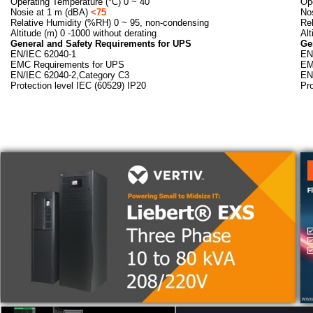
Operating Temperature (°C) 0 ~ 40
Op
Nosie at 1 m (dBA)
<75
No
Relative Humidity (%RH) 0 ~ 95, non-condensing
Re
Altitude (m) 0 -1000 without derating
Alt
General and Safety Requirements for UPS
Ge
EN/IEC 62040-1
EN
EMC Requirements for UPS
EM
EN/IEC 62040-2,Category C3
EN
Protection level IEC (60529) IP20
Pro