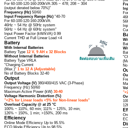
For 60-100-120-160-200kVA:305 ~ 478; 208 ~ 304
Fr
(output derated below 70%)"
In
Frequency (Hz)
50/60
Fo
Input Frequency Range (Hz)
"40-70
46
For 60-100-120-160-200kVA:
56
46Hz ~ 54 Hz @ 50Hz system
In
56Hz ~ 64 Hz @ 60Hz system"
Cur
Input Power Factor (kW/kVA) 0.99
Ba
Current THD at Full Linear Load <4
Wit
Battery
Ba
With Internal Batteries
Wi
Battery Type
12 V, 9 AH x 32 Blocks
Ba
Without Internal Batteries
"Ch
ติดต่อสอบถามเพิ่มเติม
Battery Type VRLA
(M
"Charging Current
No
(Max.)"
1 to 12 A (Adjustable)
Ou
No of Battery Blocks 32-40
Ou
Output
Fr
Output Voltage (V)
380/400/415 VAC (3-Phase)
Ma
Frequency (Hz) 50/60
Vo
Maximum Active Power (kW)
30-40
"<
Voltage Harmonic Distortion (%)
Ov
"<2% for Linear loads <5% for Non-linear loads"
10
Overload Capacity @ at 25 °C
12
100% ~ 110%, 60 min; 111% ~ 125%, 10 min;
Ef
126% ~ 150%, 1 min; >150%, 200 ms
On
Efficiency
EC
Online Mode Efficiency Up to 95.5%
Di
ECO Mode Efficiency Up to 98.5%