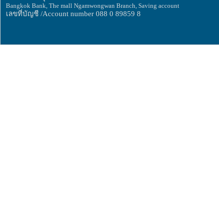
Bangkok Bank, The mall Ngamwongwan Branch, Saving account
เลขที่บัญชี /Account number 088 0 89859 8