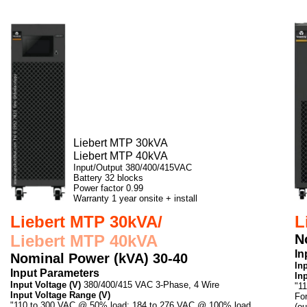
Liebert MTP 30kVA
Liebert MTP 40kVA
Input/Output 380/400/415VAC
Battery 32 blocks
Power factor 0.99
Warranty 1 year onsite + install
Liebert MTP 30kVA/
L
Liebert MTP 40kVA
N
In
Nominal Power (kVA) 30-40
In
Input Parameters
In
Input Voltage (V)
380/400/415 VAC 3-Phase, 4 Wire
"1
Input Voltage Range (V)
Fo
"110 to 300 VAC @ 50% load; 184 to 276 VAC @ 100% load
(o